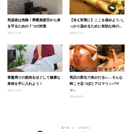
気温差は危険！寒暖差疲労から身
【冷え対策に】ここを温めよう♪し
を守るための７つの対策
っかり温めるために有効な体の...
2023.11.10
2023.11.12
骨盤周りの筋肉をほぐして健康な
気圧の変化で体がだるい…そんな
身体を手に入れよう！
時こそ足つぼとアロマリンパマ
ッ...
2023.11.25
2026.06.24